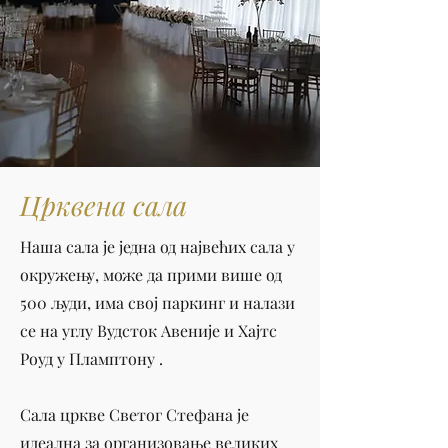
Црквена сала
Наша сала је једна од највећих сала у
окружењу, може да прими више од
500 људи, има свој паркинг и налази
се на углу Вудсток Авеније и Хајтс
Роуд у Пламптону .
Сала цркве Светог Стефана је
идеална за организовање великих