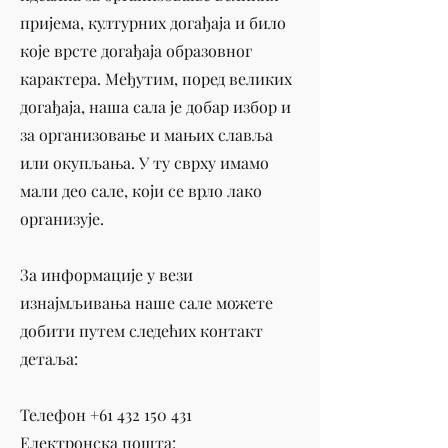
пријема, културних догађаја и било
које врсте догађаја образовног
карактера. Међутим, поред великих
догађаја, наша сала је добар избор и
за организовање и мањих славља
или окупљања. У ту сврху имамо
мали део сале, који се врло лако
организује.
За информације у вези
изнајмљивања наше сале можете
добити путем следећих контакт
детаља: ​
Телефон
+61 432 150 431
Електронска пошта: