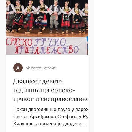
Aleksandar Ivanovic
Двадесет девета
годишњица српско-
грчког и свеправославног
пријатељства
Након двогодишње паузе у парохији
Светог Архиђакона Стефана у Рути
Хилу прослављена је двадесет
девета годишњица српско-грчког и...