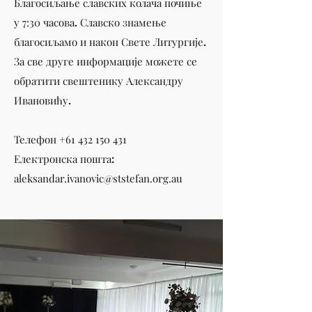
Благосиљање славских колача почиње
у
7:30
часова. Славско знамење
благосиљамо и након Свете Литургије.
За све друге информације можете се
обратити свештенику Александру
Ивановићу.
Телефон
+61 432 150 431
Електронска пошта:
aleksandar.ivanovic@ststefan.org.au