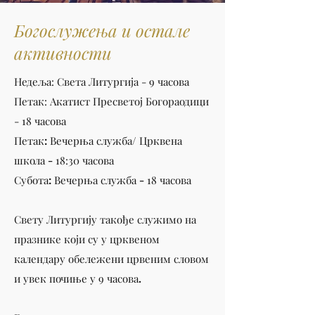
Богослужења и остале
активности
Недеља: Света Литургија - 9 часова​
Петак: Акатист Пресветој Богораодици
- 18 часова
Петак: Вечерња служба/ Црквена
школа -
18:30
часова
Субота: Вечерња служба -
18
часова
Свету Литургију такође служимо на
празнике који су у црквеном
календару обележени црвеним словом
и увек почиње у
9
часова.