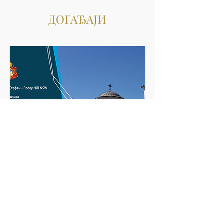
ДОГАЂАЈИ
Фестивал
суб 02. мар