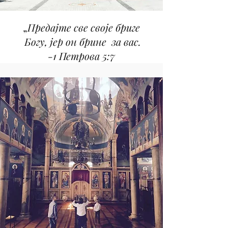
„
Предајте све своје бриге
Богу, јер он брине за вас.
-1 Петрова 5:7