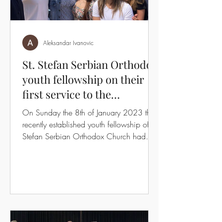
Aleksandar Ivanovic
St. Stefan Serbian Orthodox
youth fellowship on their
first service to the
community
On Sunday the 8th of January 2023 the
recently established youth fellowship of St.
Stefan Serbian Orthodox Church had
their first service...