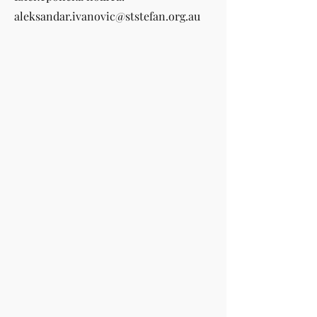
aleksandar.ivanovic@ststefan.org.au